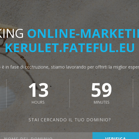
KING
ONLINE-MARKETIN
KERULET.FATEFUL.EU
o è in fase di costruzione, stiamo lavorando per offrirti la miglior espe
13
59
HOURS
MINUTES
STAI CERCANDO IL TUO DOMINIO?