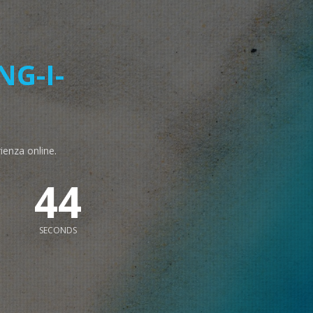
G-I-
rienza online.
43
SECONDS