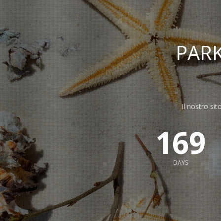
PAR
Il nostro sit
169
DAYS